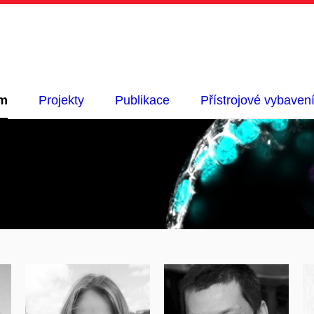
m
Projekty
Publikace
Přístrojové vybaven