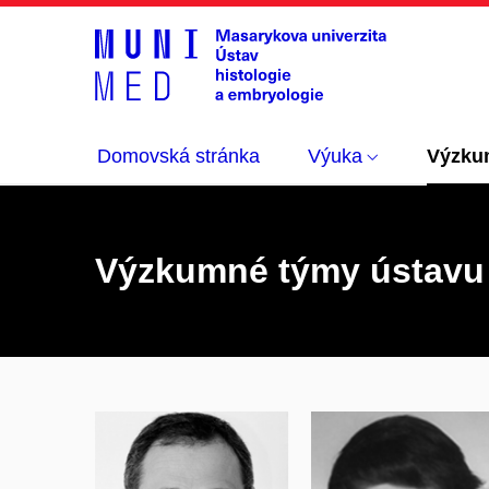
Domovská stránka
Výuka
Výzku
Výzkumné týmy ústavu