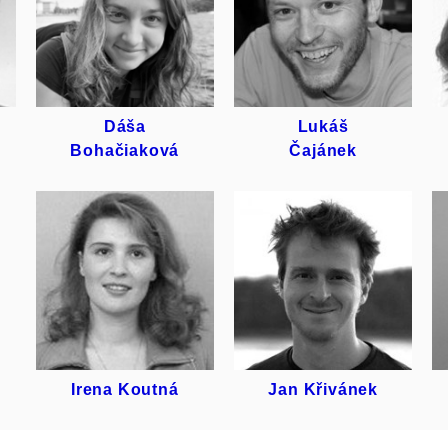
DÁŠA
LUKÁŠ
BOHAČIAKOVÁ
ČAJÁNEK
Dáša
Lukáš
Bohačiaková
Čajánek
IRENA
JAN
KOUTNÁ
KŘIVÁNEK
Irena Koutná
Jan Křivánek