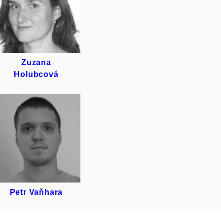
ZUZANA
HOLUBCOVÁ
Zuzana
Holubcová
PETR
VAŇHARA
Petr Vaňhara