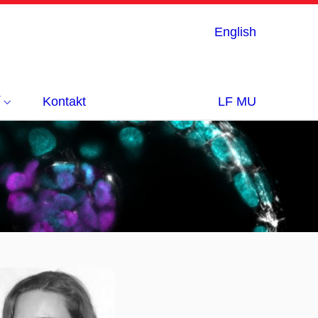
English
í
Kontakt
LF MU