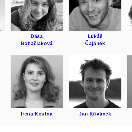
DÁŠA
LUKÁŠ
BOHAČIAKOVÁ
ČAJÁNEK
Dáša
Lukáš
Bohačiaková
Čajánek
IRENA
JAN
KOUTNÁ
KŘIVÁNEK
Irena Koutná
Jan Křivánek