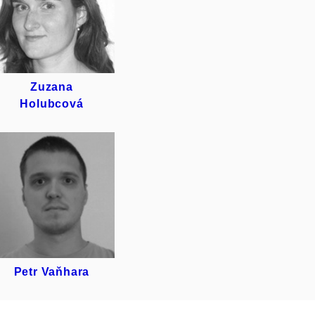
ZUZANA
HOLUBCOVÁ
Zuzana
Holubcová
PETR
VAŇHARA
Petr Vaňhara