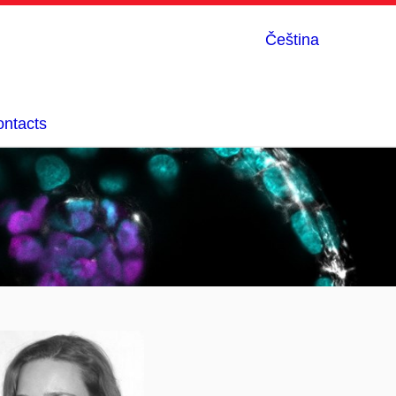
Čeština
ntacts